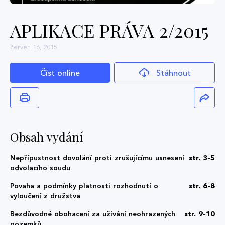
APLIKACE PRÁVA 2/2015
červen 16, 2015
Číst online
Stáhnout
Obsah vydání
Nepřípustnost dovolání proti zrušujícímu usnesení
str. 3-5
odvolacího soudu
Povaha a podmínky platnosti rozhodnutí o
str. 6-8
vyloučení z družstva
Bezdůvodné obohacení za užívání neohrazených
str. 9-10
pozemků