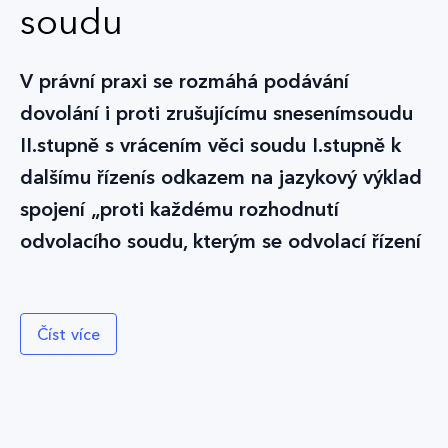
soudu
V právní praxi se rozmáhá podávání
dovolání i proti zrušujícímu snesenímsoudu
II.stupně s vrácením věci soudu I.stupně k
dalšímu řízenís odkazem na jazykový výklad
spojení „proti každému rozhodnutí
odvolacího soudu, kterým se odvolací řízení
končí“ ve smyslu ustanovení § 237 o.s.ř.,což
považuji za zcela v rozporu se smyslem a
Číst více
účelem soudního řízení.
Všechna dosavadní zrušující usnesení soudu
II. stupně s vrácením věci soudu I. stupně k
dalšímu řízení ode dne účinnosti zákona č.