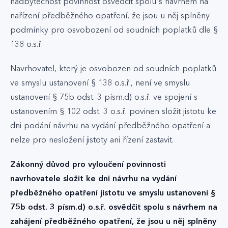
nadbytečnost povinnost osvědčit spolu s návrhem na
nařízení předběžného opatření, že jsou u něj splněny
podmínky pro osvobození od soudních poplatků dle §
138 o.s.ř.
Navrhovatel, který je osvobozen od soudních poplatků
ve smyslu ustanovení § 138 o.s.ř., není ve smyslu
ustanovení § 75b odst. 3 písm.d) o.s.ř. ve spojení s
ustanovením § 102 odst. 3 o.s.ř. povinen složit jistotu ke
dni podání návrhu na vydání předběžného opatření a
nelze pro nesložení jistoty ani řízení zastavit.
Zákonný důvod pro vyloučení povinnosti
navrhovatele složit ke dni návrhu na vydání
předběžného opatření jistotu ve smyslu ustanovení §
75b odst. 3 písm.d) o.s.ř. osvědčit spolu s návrhem na
zahájení předběžného opatření, že jsou u něj splněny