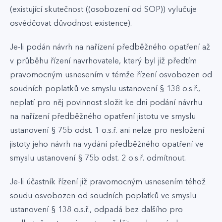
(existující skutečnost ((osobození od SOP)) vylučuje
osvědčovat důvodnost existence).
Je-li podán návrh na nařízení předběžného opatření až
v průběhu řízení navrhovatele, který byl již předtím
pravomocným usnesením v témže řízení osvobozen od
soudních poplatků ve smyslu ustanovení § 138 o.s.ř.,
neplatí pro něj povinnost složit ke dni podání návrhu
na nařízení předběžného opatření jistotu ve smyslu
ustanovení § 75b odst. 1 o.s.ř. ani nelze pro nesložení
jistoty jeho návrh na vydání předběžného opatření ve
smyslu ustanovení § 75b odst. 2 o.s.ř. odmítnout.
Je-li účastník řízení již pravomocným usnesením téhož
soudu osvobozen od soudních poplatků ve smyslu
ustanovení § 138 o.s.ř., odpadá bez dalšího pro