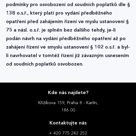
podmínky pro osvobození od soudních poplatků dle §
138 o.s.ř., který platí pro vydání předběžného
opatření před zahájením řízení ve myslu ustanovení §
75 a násl. o.s.ř. je splněn bez dalšího tehdy, je-li
podán návrh na vydání předběžného opatření až po
zahájení řízení ve smyslu ustanovení § 102 o.s.ř. a byl-
li navrhovatel v tomtéž řízení již závazným usnesením
od soudních poplatků osvobozen.
Kde nás najdete?
Křižíkova 159, Praha 8 - Karlín,
186 00
Kontaktujte nás
+ 420 775 242 252