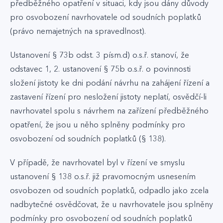
předběžného opatření v situaci, kdy jsou dány důvody
pro osvobození navrhovatele od soudních poplatků
(právo nemajetných na spravedlnost).
Ustanovení § 73b odst. 3 písm.d) o.s.ř. stanoví, že
odstavec 1, 2. ustanovení § 75b o.s.ř. o povinnosti
složení jistoty ke dni podání návrhu na zahájení řízení a
zastavení řízení pro nesložení jistoty neplatí, osvědčí-li
navrhovatel spolu s návrhem na zařízení předběžného
opatření, že jsou u něho splněny podmínky pro
osvobození od soudních poplatků (§ 138).
V případě, že navrhovatel byl v řízení ve smyslu
ustanovení § 138 o.s.ř. již pravomocným usnesením
osvobozen od soudních poplatků, odpadlo jako zcela
nadbytečné osvědčovat, že u navrhovatele jsou splněny
podmínky pro osvobození od soudních poplatků