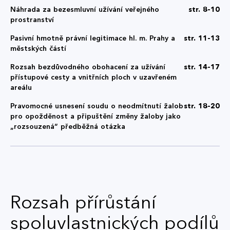
Náhrada za bezesmluvní užívání veřejného
str. 8-10
prostranství
Pasivní hmotně právní legitimace hl. m. Prahy a
str. 11-13
městských částí
Rozsah bezdůvodného obohacení za užívání
str. 14-17
přístupové cesty a vnitřních ploch v uzavřeném
areálu
Pravomocné usnesení soudu o neodmítnutí žalob
str. 18-20
pro opožděnost a připuštění změny žaloby jako
„rozsouzená“ předběžná otázka
Rozsah přírůstání
spoluvlastnických podílů