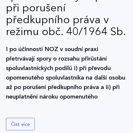
při porušení
předkupního práva v
režimu obč. 40/1964 Sb.
I po účinnosti NOZ v soudní praxi
přetrvávají spory o rozsahu přirůstání
spoluvlastnických podílů i) při převodu
opomenutého spoluvlastníka na další osobu
až po porušení předkupního práva a ii) při
neuplatnění nároku opomenutého
spoluvlastníka na to, aby mu nabyvatel věc
nabídl ke koupi v režimu obč. zákoníku č.
Číst více
40/1964 Sb.