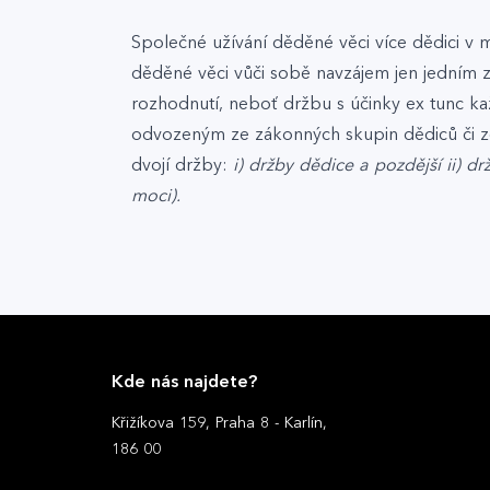
Společné užívání děděné věci více dědici v 
děděné věci vůči sobě navzájem jen jedním
rozhodnutí, neboť držbu s účinky ex tunc ka
odvozeným ze zákonných skupin dědiců či ze
dvojí držby:
i) držby dědice a pozdější ii)
moci).
Kde nás najdete?
Křižíkova 159, Praha 8 - Karlín,
186 00