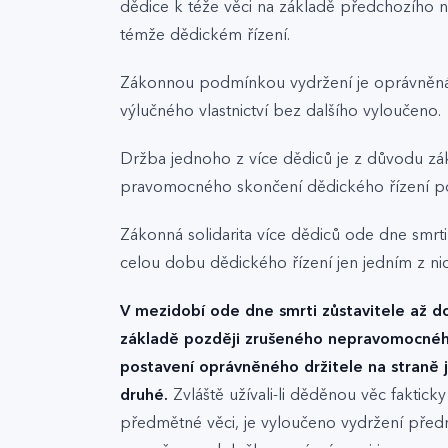
dědice k téže věci na základě předchozího
témže dědickém řízení.
Zákonnou podmínkou vydržení je oprávněná dr
výlučného vlastnictví bez dalšího vyloučeno.
Držba jednoho z více dědiců je z důvodu zák
pravomocného skončení dědického řízení pov
Zákonná solidarita více dědiců ode dne smr
celou dobu dědického řízení jen jedním z nic
V mezidobí ode dne smrti zůstavitele až d
základě později zrušeného nepravomocnéh
postavení oprávněného držitele na straně 
druhé.
Zvláště užívali-li děděnou věc fakti
předmětné věci, je vyloučeno vydržení před