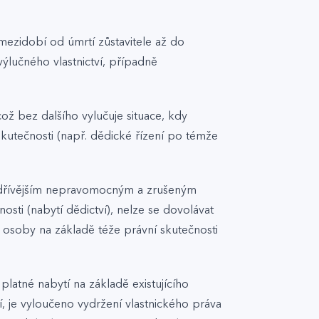
 mezidobí od úmrtí zůstavitele až do
ýlučného vlastnictví, případně
ž bez dalšího vylučuje situace, kdy
 skutečnosti (např. dědické řízení po témže
s dřívějším nepravomocným a zrušeným
sti (nabytí dědictví), nelze se dovolávat
e osoby na základě téže právní skutečnosti
latné nabytí na základě existujícího
, je vyloučeno vydržení vlastnického práva