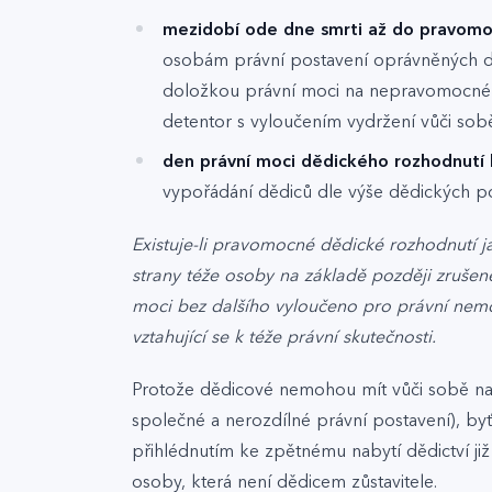
mezidobí ode dne smrti až do pravomo
osobám právní postavení oprávněných dr
doložkou právní moci na nepravomocném
detentor s vyloučením vydržení vůči sob
den právní moci dědického rozhodnutí
vypořádání dědiců dle výše dědických
Existuje-li pravomocné dědické rozhodnutí jak
strany téže osoby na základě později zruš
moci bez dalšího vyloučeno pro právní nemo
vztahující se k téže právní skutečnosti.
Protože dědicové nemohou mít vůči sobě nav
společné a nerozdílné právní postavení), 
přihlédnutím ke zpětnému nabytí dědictví ji
osoby, která není dědicem zůstavitele.