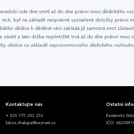
mezidobí ode dne smrti až do dne právní moci dědického roz
 z nich, byť na základě nesprávně vyznačené doložky právn
ždého dědice k děděné věci zakládá již samotná smrt zůstavi
 závěti a tato držba nepřetržitě trvá až do dne právní moci
 držby dědice na základě nepravomocného dědického rozhodn
Kontaktujte nás
Ostatní inf
+ 420 775 242 252
Evidenční čís
lubos.chalupa@seznam.cz
IČO: 6620481