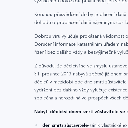
vyznačenou doložkou právní moci jen ve pro
Korunou přesvědčení držby je placení daně z 
dohodu o proplácení daně nájemným, což by
Dobrou víru vylučuje prokázaná vědomost o 
Doručení informace katastrálním úřadem nab
řízení bez dalšího vždy a bezvýjimečně vyluč
Z důvodu, že dědictví se ve smyslu ustanove
31. prosince 2013 nabývá zpětně již dnem smr
dědiců v mezidobí ode dne smrti zůstavitele 
vydržení bez dalšího vždy vylučuje existence
společná a nerozdílná ve prospěch všech dě
Nabytí dědictví dnem smrti zůstavitele ve 
den smrti zůstavitele
-zánik vlastnického