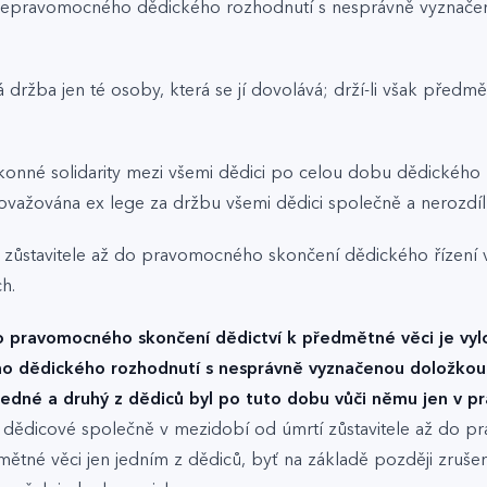
 nepravomocného dědického rozhodnutí s nesprávně vyznače
žba jen té osoby, která se jí dovolává; drží-li však předmě
onné solidarity mezi všemi dědici po celou dobu dědického ř
ažována ex lege za držbu všemi dědici společně a nerozdíl
ti zůstavitele až do pravomocného skončení dědického řízení
h.
o pravomocného skončení dědictví k předmětné věci je vylo
o dědického rozhodnutí s nesprávně vyznačenou doložkou 
jedné a druhý z dědiců byl po tuto dobu vůči němu jen v p
cky dědicové společně v mezidobí od úmrtí zůstavitele až do 
mětné věci jen jedním z dědiců, byť na základě později zruš