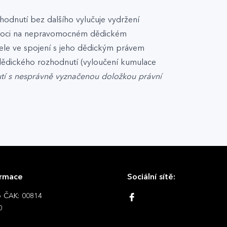
hodnutí bez dalšího vylučuje vydržení
í moci na nepravomocném dědickém
tele ve spojení s jeho dědickým právem
 dědického rozhodnutí (vyloučení kumulace
utí s nesprávně vyznačenou doložkou právní
ormace
Sociální sítě:
lo ČAK: 00814
0