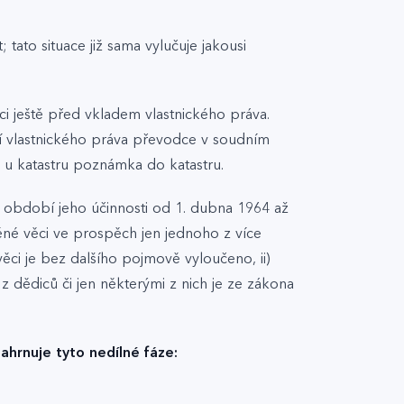
ato situace již sama vylučuje jakousi
 ještě před vkladem vlastnického práva.
í vlastnického práva převodce v soudním
a u katastru poznámka do katastru.
v období jeho účinnosti od 1. dubna 1964 až
ěné věci ve prospěch jen jednoho z více
ěci je bez dalšího pojmově vyloučeno, ii)
z dědiců či jen některými z nich je ze zákona
ahrnuje tyto nedílné fáze: