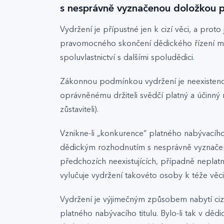
s nesprávně vyznačenou doložkou p
Vydržení je přípustné jen k cizí věci, a prot
pravomocného skončení dědického řízení mohl
spoluvlastnictví s dalšími spoludědici.
Zákonnou podmínkou vydržení je neexistence,
oprávněnému držiteli svědčí platný a účinný n
zůstaviteli).
Vznikne-li „konkurence“ platného nabývacíh
dědickým rozhodnutím s nesprávně vyznačenou
předchozích neexistujících, případně neplatn
vylučuje vydržení takovéto osoby k téže věci
Vydržení je výjimečným způsobem nabytí cizí 
platného nabývacího titulu. Bylo-li tak v d