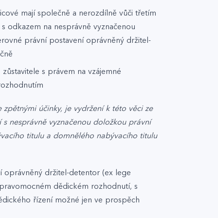
dicové mají společně a nerozdílně vůči třetím
yť s odkazem na nesprávně vyznačenou
ovné právní postavení oprávněný držitel-
ečně
ti zůstavitele s právem na vzájemné
rozhodnutím
 zpětnými účinky, je vydržení k této věci ze
í s nesprávně vyznačenou doložkou právní
acího titulu a domnělého nabývacího titulu
oprávněný držitel-detentor (ex lege
 nepravomocném dědickém rozhodnutí, s
 dědického řízení možné jen ve prospěch