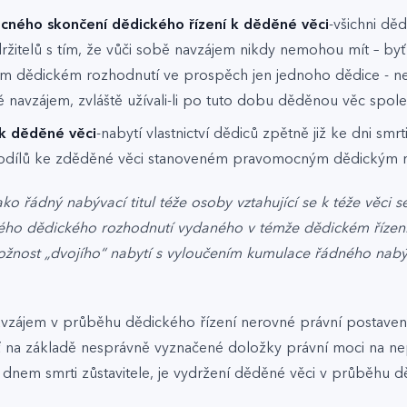
cného skončení dědického řízení k děděné věci
-všichni dě
žitelů s tím, že vůči sobě navzájem nikdy nemohou mít – b
 dědickém rozhodnutí ve prospěch jen jednoho dědice - ner
ě navzájem, zvláště užívali-li po tuto dobu děděnou věc spol
 k děděné věci
-nabytí vlastnictví dědiců zpětně již ke dni smr
 podílů ke zděděné věci stanoveném pravomocným dědickým 
o řádný nabývací titul téže osoby vztahující se k téže věci se
eného dědického rozhodnutí vydaného v témže dědickém řízen
žnost „dvojího“ nabytí s vyloučením kumulace řádného nabýv
zájem v průběhu dědického řízení nerovné právní postavení 
byť na základě nesprávně vyznačené doložky právní moci na
ž dnem smrti zůstavitele, je vydržení děděné věci v průběhu