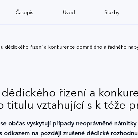
Časopis
Úvod
Služby
u dědického řízení a konkurence domnělého a řádného nabývací
 dědického řízení a konku
itulu vztahující s k téže p
a se občas vyskytují případy neoprávněné námitky 
 s odkazem na později zrušené dědické rozhodnu