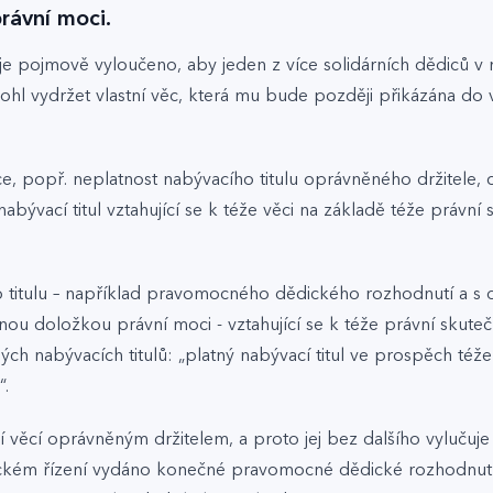
rávní moci.
o je pojmově vyloučeno, aby jeden z více solidárních dědiců v
 vydržet vlastní věc, která mu bude později přikázána do v
 popř. neplatnost nabývacího titulu oprávněného držitele, co
abývací titul vztahující se k téže věci na základě téže právní
o titulu – například pravomocného dědického rozhodnutí a 
 doložkou právní moci - vztahující se k téže právní skutečno
ých nabývacích titulů: „platný nabývací titul ve prospěch též
“.
věcí oprávněným držitelem, a proto jej bez dalšího vylučuje p
ědickém řízení vydáno konečné pravomocné dědické rozhodnutí