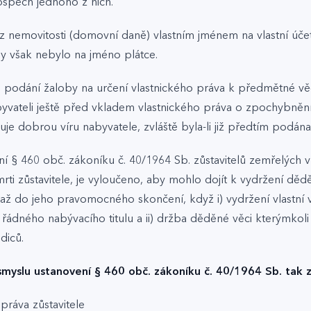
spěch jednoho z nich.
nemovitosti (domovní daně) vlastním jménem na vlastní účet; t
 však nebylo na jméno plátce.
podání žaloby na určení vlastnického práva k předmětné věci
yvateli ještě před vkladem vlastnického práva o zpochybněn
uje dobrou víru nabyvatele, zvláště byla-li již předtím podán
ní § 460 obč. zákoníku č. 40/1964 Sb. zůstavitelů zemřelých 
ti zůstavitele, je vyloučeno, aby mohlo dojít k vydržení děd
až do jeho pravomocného skončení, když i) vydržení vlastní v
 řádného nabývacího titulu a ii) držba děděné věci kterýmkoli 
diců.
smyslu ustanovení § 460 obč. zákoníku č. 40/1964 Sb. tak z
 práva zůstavitele