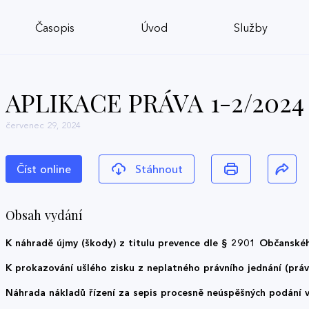
Časopis
Úvod
Služby
APLIKACE PRÁVA 1-2/2024
červenec 29, 2024
Číst online
Stáhnout
Obsah vydání
K náhradě újmy (škody) z titulu prevence dle § 2901 Občanské
K prokazování ušlého zisku z neplatného právního jednání (práv
Náhrada nákladů řízení za sepis procesně neúspěšných podání v d