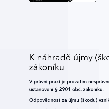
K náhradě újmy (šk
zákoníku
V právní praxi je prozatím nespráv
ustanovení § 2901 obč. zákoníku.
Odpovědnost za újmu (škodu) vznikl