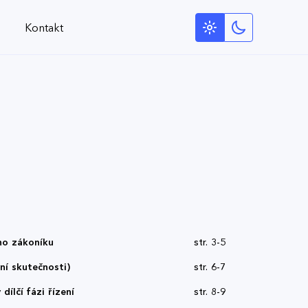
Kontakt
ho zákoníku
str. 3-5
ní skutečnosti)
str. 6-7
ílčí fázi řízení
str. 8-9