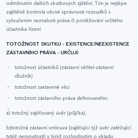
odmítnutím dalších skutkových zjištění. Tím je nejlépe
zajištěně kontrola věcné správnosti rozsudků s
vyloučením neznalosti práva či protěžování určitého
účastníka řízení.
TOTOŽNOST SKUTKU - EXISTENCE/NEEXISTENCE
ZÁSTAVNÍHO PRÁVA - URČUJÍ:
totožnost účastníků (zástavní věřitel-zástavní
dlužník)
totožnost zastavené věci
totožnost zástavního práva definovaného:
a) totožný zajišťovaný úvěr (půjčka),
b)totožná zástavní smlouva (zajišťující týž úvěr zatěžující
tytéž nemovitosti) s týmž rozhodnutím o vkladu