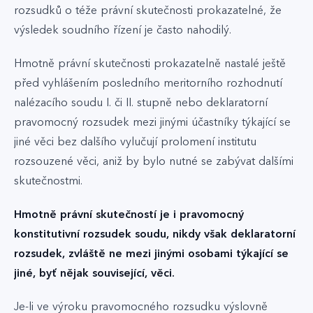
rozsudků o téže právní skutečnosti prokazatelné, že
výsledek soudního řízení je často nahodilý.
Hmotně právní skutečnosti prokazatelně nastalé ještě
před vyhlášením posledního meritorního rozhodnutí
nalézacího soudu I. či II. stupně nebo deklaratorní
pravomocný rozsudek mezi jinými účastníky týkající se
jiné věci bez dalšího vylučují prolomení institutu
rozsouzené věci, aniž by bylo nutné se zabývat dalšími
skutečnostmi.
Hmotně právní skutečností je i pravomocný
konstitutivní rozsudek soudu, nikdy však deklaratorní
rozsudek, zvláště ne mezi jinými osobami týkající se
jiné, byť nějak související, věci.
Je-li ve výroku pravomocného rozsudku výslovně