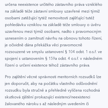
určena neexistence určitého zástavního práva vzniklého
na základě téže zástavní smlouvy uzavřené mezi týmiž
osobami zatěžující tytéž nemovitosti zajišťující tutéž
pohledávku vzniklou na základě téže smlouvy o úvěru
uzavřenou mezi týmiž osobami, nadto s pravomocným
usnesením o zamítnutí návrhu na obnovu tohoto řízení,
je očividně dána překážka věci pravomocně
rozsouzené ve smyslu ustanovení § 104 odst. 1 o.s.ř. ve
spojení s ustanovením § 159a odst. 4 o.s.ř. v následném
řízení o určení existence téhož zástavního práva.
Pro zajištění věcné správnosti meritorních rozsudků lze
jen doporučit, aby na počátku vlastního odůvodnění
rozsudku byla stručně a přehledně vylíčena rozhodná
skutková zjištění prokazující existenci/neexistenci
žalovaného nároku s až následným uvedením či