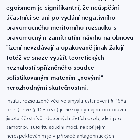
egoismem je signifikantní, že neúspěšní
účastníci se ani po vydání negativního
pravomocného meritorního rozsudku s
pravomocným zamítnutím návrhu na obnovu
řízení nevzdávají a opakovaně jinak žalují
totéž ve snaze využít teoretických
neznalostí spřízněného soudce
sofistikovaným matením „novými“
nerozhodnými skutečnostmi.
Institut rozsouzené věci ve smyslu ustanovení § 159a
o.s.ř. (dříve § 159 o.s.ř.) je nezbytný nejen pro právní
jistotu účastníků i dotčených třetích osob, ale i pro
samotnou autoritu soudní moci, neboť jejím
nerespektováním je v případě antagonistických