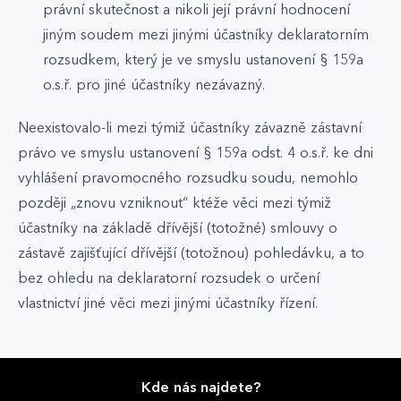
právní skutečnost a nikoli její právní hodnocení
jiným soudem mezi jinými účastníky deklaratorním
rozsudkem, který je ve smyslu ustanovení § 159a
o.s.ř. pro jiné účastníky nezávazný.
Neexistovalo-li mezi týmiž účastníky závazně zástavní
právo ve smyslu ustanovení § 159a odst. 4 o.s.ř. ke dni
vyhlášení pravomocného rozsudku soudu, nemohlo
později „znovu vzniknout“ ktéže věci mezi týmiž
účastníky na základě dřívější (totožné) smlouvy o
zástavě zajišťující dřívější (totožnou) pohledávku, a to
bez ohledu na deklaratorní rozsudek o určení
vlastnictví jiné věci mezi jinými účastníky řízení.
Kde nás najdete?