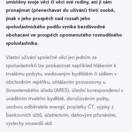
umístěny svoje věci či věci své rodiny, ani jí sám
pronajímat (přenechávat do užívání) třetí osobě,
jinak v jeho prospěch nad rozsah jeho
spoluvlastnického podílu vzniká bezdůvodné
obohacení ve prospěch opomenutého rovnodílného
spoluvlastníka.
Vlastní užívání společné věci jen jedním ze
spoluvlastníků lze prokazovat například hlášením k
trvalému pobytu, evidovaným bydlištěm či sídlem v
obchodním rejstříku, ohlášením provozovny u
živnostenského úřadu (ARES), úřední korespondencí s
uváděním trvalého bydliště, doručováním pošty,
osobou odběratele energií, poplatky ČT, výpisy z
bankovních účtů, účetnictvím, daňovými přiznáními,
výslechy sousedů atd.