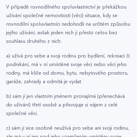
V případě rovnodílného spoluvlastnictví je překážkou
užívání společné nemovitosti (věci) situace, kdy se
rovnodílní spoluvlastníci nedohodli na určitém způsobu
jejího užívání, avšak jeden nich jí přesto celou bez
souhlasu druhého z nich:
a) užívá pro sebe a svoji rodinu pro bydlení, rekreaci či
podnikání, má v ní umístěné svoje věci nebo věci jeho
rodiny, má klíče od domu, bytu, nebytového prostoru,
garáže, zahrady a odmítá je vydat.
b) sám jí jen vlastním jménem pronajímá (přenechává
do užívání) třetí osobě a přisvojuje si nájem z celé
společné věci.
c) sám jí sice osobně neužívá pro sebe ani svoji rodinu,
ale má v ní jen pod jeho uzamčením umístěny svoje