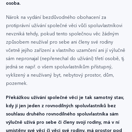
osoba.
Nárok na vydání bezdůvodného obohacení za
protiprávní užívání společné věci vůči spoluvlastníkovi
nevzniká tehdy, pokud tento společnou věc žádným
způsobem neužíval pro sebe ani členy své rodiny
včetně jejího zařízení a vlastního uzamčení ani jí výlučně
sám nepronajal (nepřenechal do užívání) třetí osobě, tj.
jedná se např. o všem spoluvlastníkům přístupný,
vyklizený a neužívaný byt, nebytový prostor, dům,
pozemek.
Překážkou užívání společné věci je tak samotný stav,
kdy jí jen jeden z rovnodílných spoluvlastníků bez
souhlasu druhého rovnodílného spoluvlastníka sám
výlučně užívá pro sebe či členy svojí rodiny, má v ní
umístěny své věci či věci své rodiny, má prostor pod