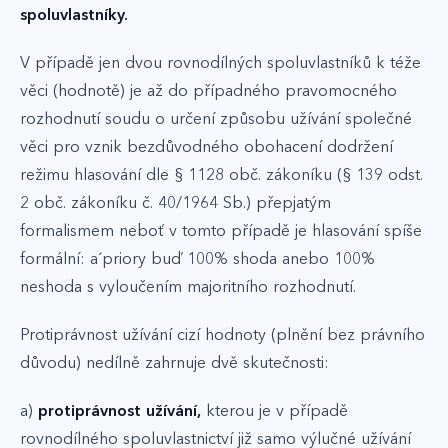
spoluvlastníky.
V případě jen dvou rovnodílných spoluvlastníků k téže
věci (hodnotě) je až do případného pravomocného
rozhodnutí soudu o určení způsobu užívání společné
věci pro vznik bezdůvodného obohacení dodržení
režimu hlasování dle § 1128 obč. zákoníku (§ 139 odst.
2 obč. zákoníku č. 40/1964 Sb.) přepjatým
formalismem neboť v tomto případě je hlasování spíše
formální: a´priory buď 100% shoda anebo 100%
neshoda s vyloučením majoritního rozhodnutí.
Protiprávnost užívání cizí hodnoty (plnění bez právního
důvodu) nedílně zahrnuje dvě skutečnosti:
a)
protiprávnost užívání,
kterou je v případě
rovnodílného spoluvlastnictví již samo výlučné užívání