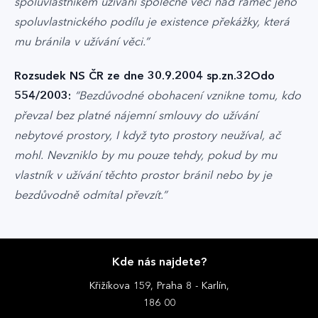
spoluvlastníkem užívání společné věci nad rámec jeho
spoluvlastnického podílu je existence překážky, která
mu bránila v užívání věci.”
Rozsudek NS ČR ze dne 30.9.2004 sp.zn.32Odo
554/2003:
“Bezdůvodné obohacení vznikne tomu, kdo
převzal bez platné nájemní smlouvy do užívání
nebytové prostory, I když tyto prostory neužíval, ač
mohl. Nevzniklo by mu pouze tehdy, pokud by mu
vlastník v užívání těchto prostor bránil nebo by je
bezdůvodně odmítal převzít.”
Kde nás najdete?
Křižíkova 159, Praha 8 - Karlín,
186 00