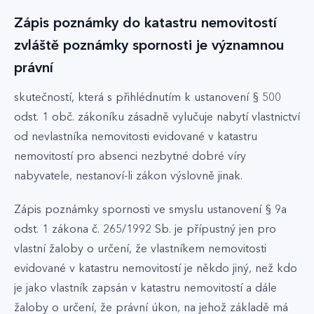
Zápis poznámky do katastru nemovitostí
zvláště poznámky spornosti je významnou
právní
skutečností, která s přihlédnutím k ustanovení § 500
odst. 1 obč. zákoníku zásadně vylučuje nabytí vlastnictví
od nevlastníka nemovitosti evidované v katastru
nemovitostí pro absenci nezbytné dobré víry
nabyvatele, nestanoví-li zákon výslovně jinak.
Zápis poznámky spornosti ve smyslu ustanovení § 9a
odst. 1 zákona č. 265/1992 Sb. je přípustný jen pro
vlastní žaloby o určení, že vlastníkem nemovitosti
evidované v katastru nemovitostí je někdo jiný, než kdo
je jako vlastník zapsán v katastru nemovitostí a dále
žaloby o určení, že právní úkon, na jehož základě má