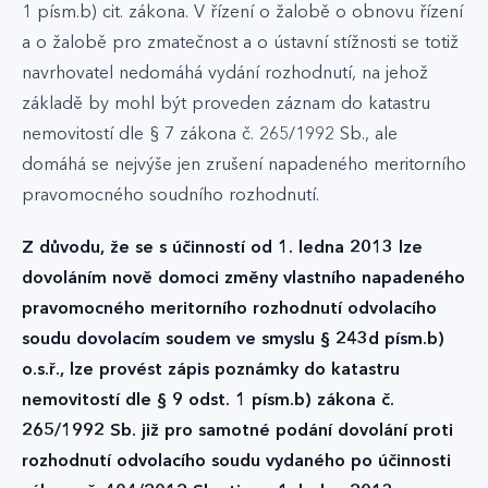
1 písm.b) cit. zákona. V řízení o žalobě o obnovu řízení
a o žalobě pro zmatečnost a o ústavní stížnosti se totiž
navrhovatel nedomáhá vydání rozhodnutí, na jehož
základě by mohl být proveden záznam do katastru
nemovitostí dle § 7 zákona č. 265/1992 Sb., ale
domáhá se nejvýše jen zrušení napadeného meritorního
pravomocného soudního rozhodnutí.
Z důvodu, že se s účinností od 1. ledna 2013 lze
dovoláním nově domoci změny vlastního napadeného
pravomocného meritorního rozhodnutí odvolacího
soudu dovolacím soudem ve smyslu § 243d písm.b)
o.s.ř., lze provést zápis poznámky do katastru
nemovitostí dle § 9 odst. 1 písm.b) zákona č.
265/1992 Sb. již pro samotné podání dovolání proti
rozhodnutí odvolacího soudu vydaného po účinnosti